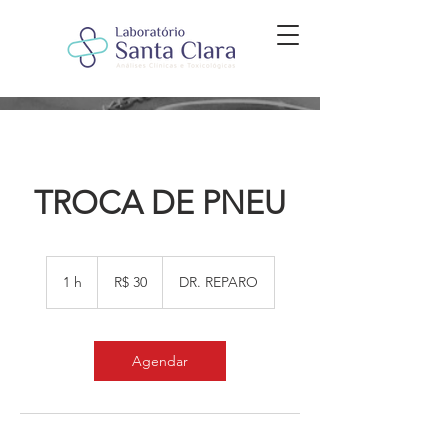
TROCA DE PNEU
30
Reais
1 h
1
R$ 30
DR. REPARO
brasileiros
Agendar